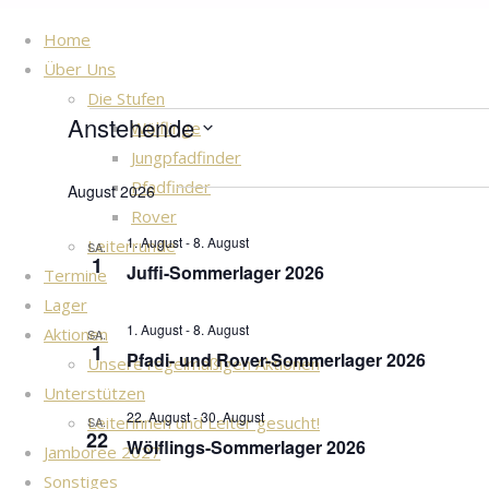
Home
Start
Veranstaltungen
Über Uns
Die Stufen
Anstehende
Veranstaltungen
Wölflinge
Jungpfadfinder
Datum
Pfadfinder
wählen.
August 2026
Rover
1. August
-
8. August
Leiterrunde
SA.
1
Juffi-Sommerlager 2026
Termine
Lager
1. August
-
8. August
Aktionen
SA.
1
Pfadi- und Rover-Sommerlager 2026
Unsere regelmäßigen Aktionen
Unterstützen
22. August
-
30. August
Leiterinnen und Leiter gesucht!
SA.
22
Wölflings-Sommerlager 2026
Jamboree 2027
Sonstiges