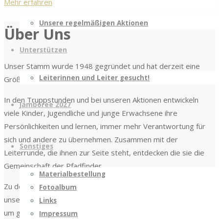
"Rover"
Mehr erfahren
Unsere regelmäßigen Aktionen
Über Uns
Unterstützen
Unser Stamm wurde 1948 gegründet und hat derzeit eine
Leiterinnen und Leiter gesucht!
Größe von ca. 80 Mitgliedern.
In den Truppstunden und bei unseren Aktionen entwickeln
Jamboree 2027
viele Kinder, Jugendliche und junge Erwachsene ihre
Persönlichkeiten und lernen, immer mehr Verantwortung für
sich und andere zu übernehmen. Zusammen mit der
Sonstiges
Leiterrunde, die ihnen zur Seite steht, entdecken die sie die
Gemeinschaft der Pfadfinder.
Materialbestellung
Zu den Truppstunden trifft man sich einmal in der Woche in
Fotoalbum
unserem
Pfadfinderhaus in Bardenberg, An Steinhaus 14,
Links
um gemeinsam etwas zu unternehmen. Natürlich gehört das
Impressum