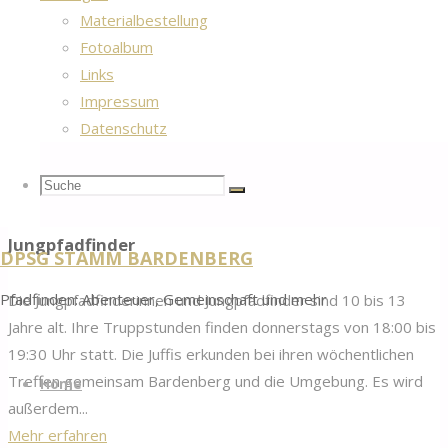
Materialbestellung
Wölflinge
Fotoalbum
Links
Bei den Wölflingen sind Kinder zwischen 7 und 10 Jahren
Impressum
willkommen. Die Truppstunden sind freitags zwischen 17:45
Datenschutz
und 19:15 Uhr. In dieser Zeit wird zusammen gespielt, getobt
und gebastelt – natürlich am liebsten an der...
Suche
Suchen
"Wölflinge"
Mehr erfahren
Suche
Jungpfadfinder
DPSG STAMM BARDENBERG
nach:
Pfadfinden: Abenteuer, Gemeinschaft und mehr
Die Jungpfadfinderinnen und Jungpfadfinder sind 10 bis 13
Jahre alt. Ihre Truppstunden finden donnerstags von 18:00 bis
19:30 Uhr statt. Die Juffis erkunden bei ihren wöchentlichen
Zum
Treffen gemeinsam Bardenberg und die Umgebung. Es wird
Inhalt
Home
außerdem...
springen
"Jungpfadfinder"
Mehr erfahren