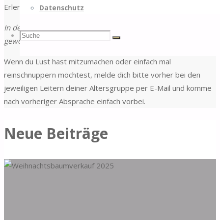
Erlernen von Pfadfindertechniken ebenfalls dazu.
Datenschutz
In den Schulferien und an den Brückentagen finden
Suchen
Suche
gewöhnlich keine Truppstunden statt!
Suche
Wenn du Lust hast mitzumachen oder einfach mal
reinschnuppern möchtest, melde dich bitte vorher bei den
nach:
jeweiligen Leitern deiner Altersgruppe per E-Mail und komme
nach vorheriger Absprache einfach vorbei.
Neue Beiträge