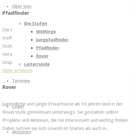
Über Uns
Pfadfinder
Die Stufen
Die Pfadfinderinnen und Pfadfinder sind 13 bis 16 Jahre alt. Sie
Wölflinge
treffen sich jeden Mittwoch (18:30 – 20:00 Uhr). In dieser
Jungpfadfinder
Stufe übernehmen die Jugendlichen immer mehr
Pfadfinder
Verantwortung, planen Aktionen und Aktivitäten in der
Rover
Gruppe...
Leiterrunde
"Pfadfinder"
Mehr erfahren
Termine
Rover
Jugendliche und junge Erwachsene ab 16 Jahren sind in der
Lager
Roverstufe gemeinsam unterwegs. Sie gestalten selbst
Projekte und Aktionen, die sie interessant und wichtig finden.
Dabei setzen sie sich sowohl im Stamm als auch in...
Aktionen