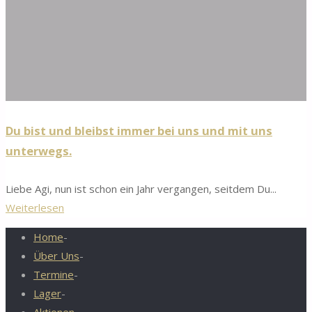
Du bist und bleibst immer bei uns und mit uns
unterwegs.
Liebe Agi, nun ist schon ein Jahr vergangen, seitdem Du...
"Du
Weiterlesen
bist
Home
-
und
Über Uns
-
bleibst
Termine
-
immer
Lager
-
bei