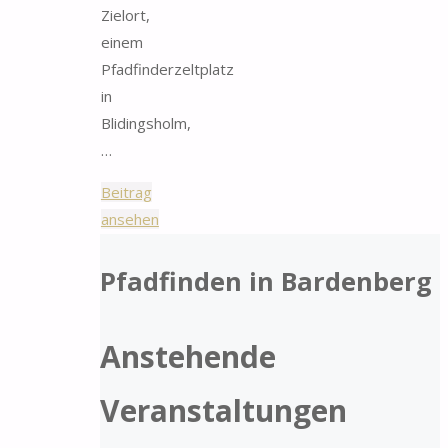
Zielort,
einem
Pfadfinderzeltplatz
in
Blidingsholm,
…
Beitrag
"Sommerlager
ansehen
2014"
Pfadfinden in Bardenberg
Anstehende
Veranstaltungen