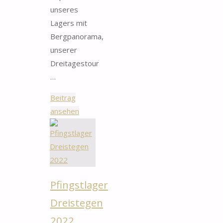
unseres
Lagers mit
Bergpanorama,
unserer
Dreitagestour
…
Beitrag
"Sommerlager
ansehen
Südtirol
2022"
Pfingstlager
Dreistegen
2022