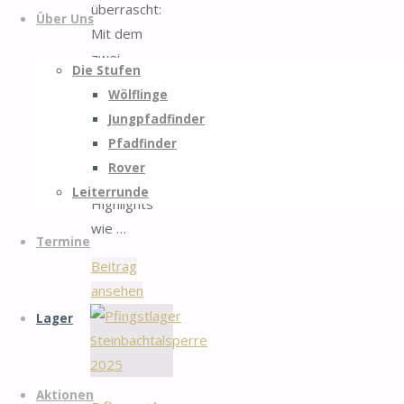
überrascht:
Über Uns
Mit dem
zwei
Die Stufen
Wochen lang
Wölflinge
fast
Jungpfadfinder
perfekten
Pfadfinder
Wetter, aber
Rover
auch mit
Leiterrunde
Highlights
wie …
Termine
Beitrag
"Sommerlager
ansehen
Luxemburg
Lager
2025"
Aktionen