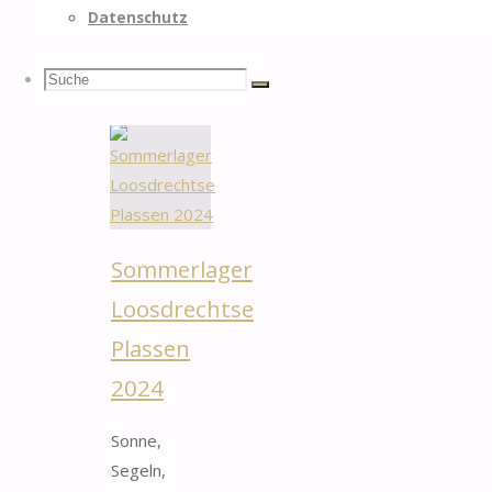
Zeltlagersaison
Datenschutz
…
Suchen
Beitrag
Suche
Suche
"Pfingstlager
ansehen
Steinbachtalsperre
2025"
nach:
Sommerlager
Loosdrechtse
Plassen
2024
Sonne,
Segeln,