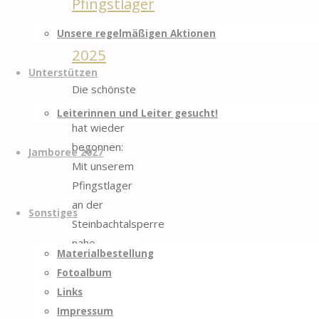
Pfingstlager
Steinbachtalsperre
Unsere regelmäßigen Aktionen
2025
Unterstützen
Die schönste
Zeit im Jahr
Leiterinnen und Leiter gesucht!
hat wieder
begonnen:
Jamboree 2027
Mit unserem
Pfingstlager
an der
Sonstiges
Steinbachtalsperre
nahe
Materialbestellung
Euskirchen
Fotoalbum
haben wir
Links
die
Impressum