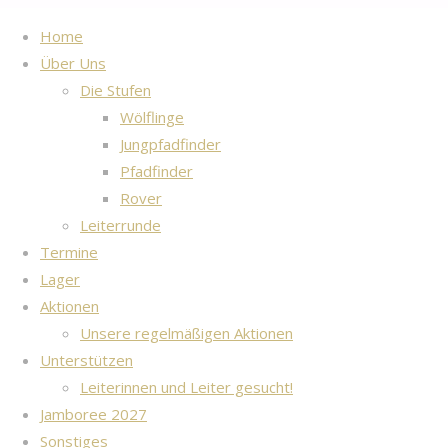
Home
Start
Archiv für die
Über Uns
Home
-
Kategorie
Kategorie:
Die Stufen
Über Uns
-
„Lager“
Wölflinge
Termine
-
Lager
Jungpfadfinder
Lager
-
Pfadfinder
Aktionen
-
Rover
Unterstützen
-
Hier findet
Leiterrunde
Jamboree 2027
-
ihr einige
Termine
Sonstiges
-
Eindrücke
Lager
©2024 DPSG STAMM
und
Aktionen
BARDENBERG
Erinnerungen
Unsere regelmäßigen Aktionen
Zurück
von den
Unterstützen
nach
Lagern, die
Leiterinnen und Leiter gesucht!
oben
wir in den
Jamboree 2027
letzten
Sonstiges