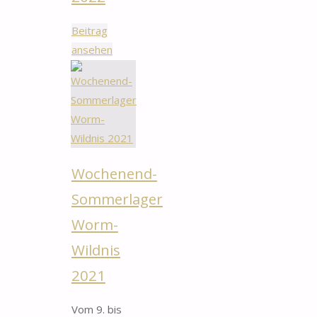
Beitrag
"Pfingstlager
ansehen
Dreistegen
2022"
Wochenend-
Sommerlager
Worm-
Wildnis
2021
Vom 9. bis