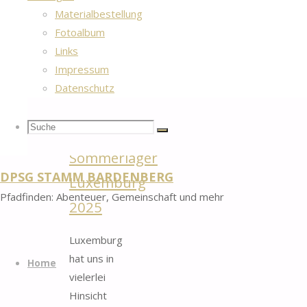
Jahren
Materialbestellung
durchgeführt
Fotoalbum
haben.
Links
Impressum
Datenschutz
Suche
Suchen
Suche
Sommerlager
DPSG STAMM BARDENBERG
Luxemburg
nach:
Pfadfinden: Abenteuer, Gemeinschaft und mehr
2025
Luxemburg
Zum
hat uns in
Inhalt
Home
vielerlei
springen
Hinsicht